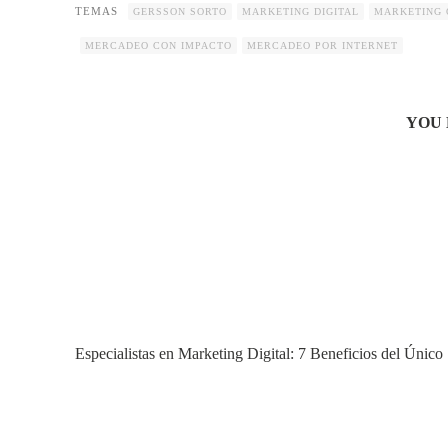
TEMAS
GERSSON SORTO
MARKETING DIGITAL
MARKETING 
MERCADEO CON IMPACTO
MERCADEO POR INTERNET
YOU 
Especialistas en Marketing Digital: 7 Beneficios del Único