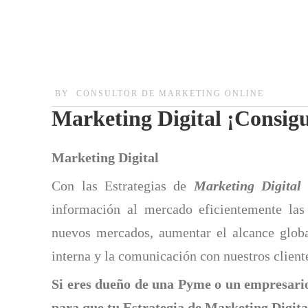
BY
CONSULTOR DE MARKETING ONLINE
Marketing Digital ¡Cons
Marketing Digital
Con las Estrategias de
Marketing Digital
a
información al mercado eficientemente las 
nuevos mercados, aumentar el alcance globa
interna y la comunicación con nuestros client
Si eres dueño de una Pyme o un empresario
para que tu Estrategia de
Marketing Digita