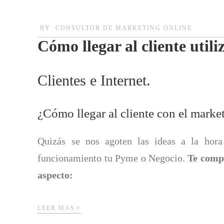
BY
CONSULTOR DE MARKETING ONLINE
Cómo llegar al cliente util
Clientes e Internet.
¿Cómo llegar al cliente con el marke
Quizás se nos agoten las ideas a la hor
funcionamiento tu Pyme o Negocio.
Te compa
aspecto:
›
LEER MAS